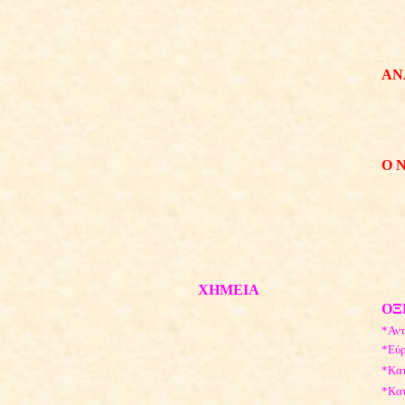
ΑΝ
Ο 
XHMEIA
ΟΞ
*Αντ
*Εύ
*Κατ
*Κατ