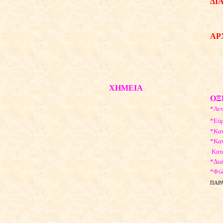
ΔΙ
ΑΡ
ΧΗΜΕΙΑ
ΟΞ
*Αντ
*Εύ
*Κατ
*Κατ
Κατ
*Δια
*Φύλ
ΠΑΡΑ